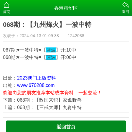
香港精华区
首页
返回
068期：【九州烽火】一波中特
发表于：2024-04-13 01:09:38
1242068
067期:♥一波中特♥【
蓝波
】开:10中
068期:♥一波中特♥【
蓝波
】开:00中
出处：
2023澳门正版资料
出处：
www.670288.com
欢迎向您的朋友推荐本站或本资料，一起交流！
下篇：068期：【敌国来犯】家禽野兽
上篇：068期：【三戒大师】九肖中特
返回首页