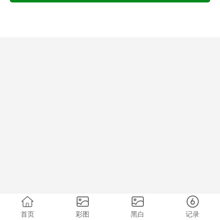
首页
彩图
黑白
记录